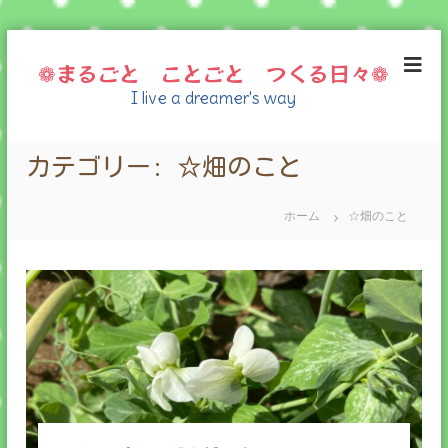
コ
ン
❁まるごと ことごと つくる日々❁
テ
I live a dreamer's way
ン
ツ
へ
カテゴリー:
☆畑のこと
ス
キ
ッ
ホーム
☆畑のこと
プ