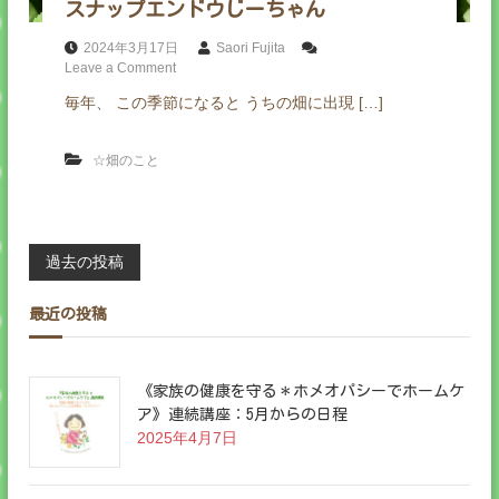
スナップエンドウじーちゃん
2024年3月17日
Saori Fujita
o
Leave a Comment
n
毎年、 この季節になると うちの畑に出現 […]
ス
ナ
ッ
☆畑のこと
プ
エ
ン
ド
ウ
投
過去の投稿
じ
ー
ち
稿
最近の投稿
ゃ
ん
ナ
《家族の健康を守る＊ホメオパシーでホームケ
ビ
ア》連続講座：5月からの日程
2025年4月7日
ゲ