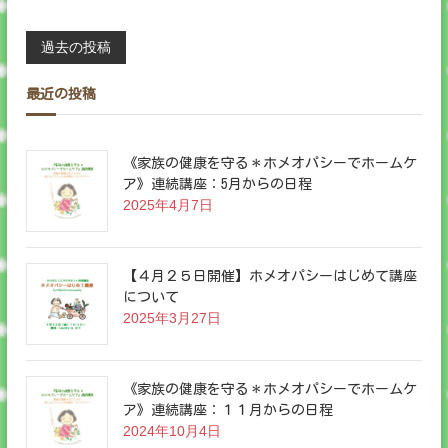
タ
ー
投
過去の投稿
と
呪
い
稿
最近の投稿
の
子
ナ
と
、
《家族の健康を守る＊ホメオパシーでホームケ
私
ビ
ア》連続講座：5月からの日程
達
2025年4月7日
の
ゲ
「
f
l
ー
【４月２５日開催】ホメオパシーはじめて講座
a
について
w
シ
2025年3月27日
」
ョ
《家族の健康を守る＊ホメオパシーでホームケ
ン
ア》連続講座：１１月からの日程
2024年10月4日