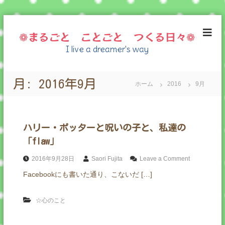
コ
ン
❁まるごと ことごと つくる日々❁
テ
I live a dreamer's way
ン
ツ
へ
月:
2016年9月
ス
ホーム
2016
9月
キ
ッ
プ
ハリー・ポッターと呪いの子と、私達の
「flaw」
o
2016年9月28日
Saori Fujita
Leave a Comment
n
Facebookにも書いた通り、こないだ […]
ハ
リ
ー
☆心のこと
・
ポ
ッ