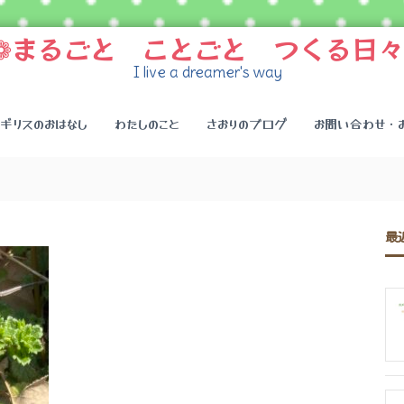
❁まるごと ことごと つくる日々
I live a dreamer's way
イギリスのおはなし
わたしのこと
さおりのブログ
お問い合わせ・
最