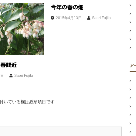
今年の春の畑
2015年4月13日
Saori Fujita
、春間近
ア
0日
Saori Fujita
付いている欄は必須項目です