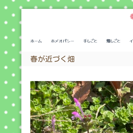
コ
ン
テ
ン
ツ
ホーム
ホメオパシー
手しごと
畑しごと
へ
ス
キ
春が近づく畑
ッ
プ