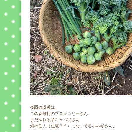
今回の収穫は
この春最初のブロッコリーさん
まだ採れる芽キャベツさん
畑の住人（住葱？？）になってる小ネギさん、