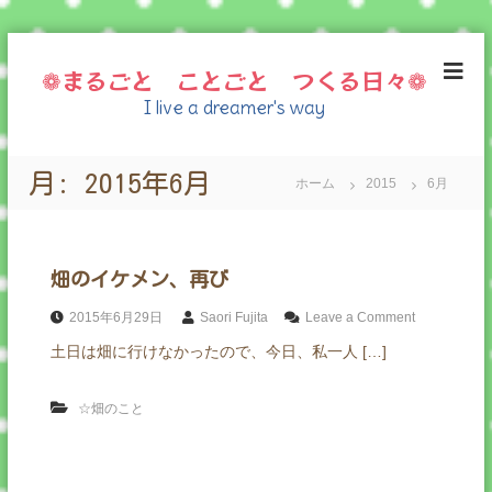
コ
ン
❁まるごと ことごと つくる日々❁
テ
I live a dreamer's way
ン
ツ
へ
月:
2015年6月
ス
ホーム
2015
6月
キ
ッ
プ
畑のイケメン、再び
o
2015年6月29日
Saori Fujita
Leave a Comment
n
土日は畑に行けなかったので、今日、私一人 […]
畑
の
イ
☆畑のこと
ケ
メ
ン
、