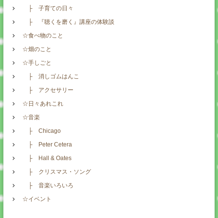
├ 子育ての日々
├ 『聴くを磨く』講座の体験談
☆食べ物のこと
☆畑のこと
☆手しごと
├ 消しゴムはんこ
├ アクセサリー
☆日々あれこれ
☆音楽
├ Chicago
├ Peter Cetera
├ Hall & Oates
├ クリスマス・ソング
├ 音楽いろいろ
☆イベント