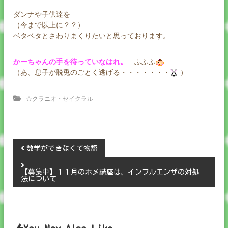
ダンナや子供達を
（今まで以上に？？）
ベタベタとさわりまくりたいと思っております。
かーちゃんの手を待っていなはれ。
ふふふ
（あ、息子が脱兎のごとく逃げる・・・・・・・
）
☆クラニオ・セイクラル
投
数学ができなくて物語
稿
【募集中】１１月のホメ講座は、インフルエンザの対処
法について
ナ
ビ