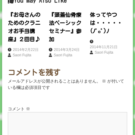
You May Also Like
ゲ
『お母さんの
『頭蓋仙骨療
体ってやつ
ー
ためのクラニ
法ベーシック
は・・・・・
オお手当講
セミナー』参
(ﾉﾟοﾟ)ﾉ
シ
座』２回目♪
加
ョ
2014年11月21日
2014年2月22日
2014年3月24日
Saori Fujita
Saori Fujita
Saori Fujita
ン
コメントを残す
メールアドレスが公開されることはありません。
※
が付いて
いる欄は必須項目です
コメント
※