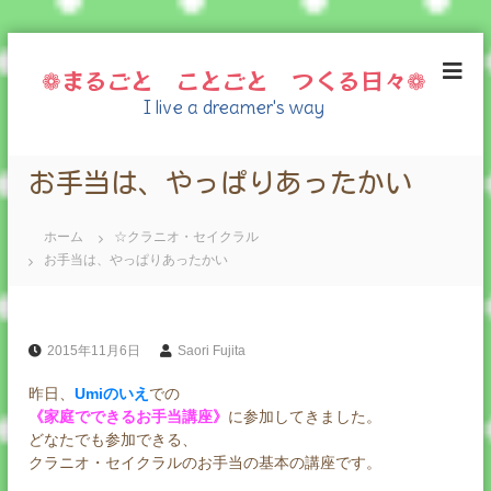
コ
ン
❁まるごと ことごと つくる日々❁
テ
I live a dreamer's way
ン
ツ
へ
お手当は、やっぱりあったかい
ス
キ
ッ
ホーム
☆クラニオ・セイクラル
プ
お手当は、やっぱりあったかい
2015年11月6日
Saori Fujita
昨日、
Umiのいえ
での
《家庭でできるお手当講座》
に参加してきました。
どなたでも参加できる、
クラニオ・セイクラルのお手当の基本の講座です。