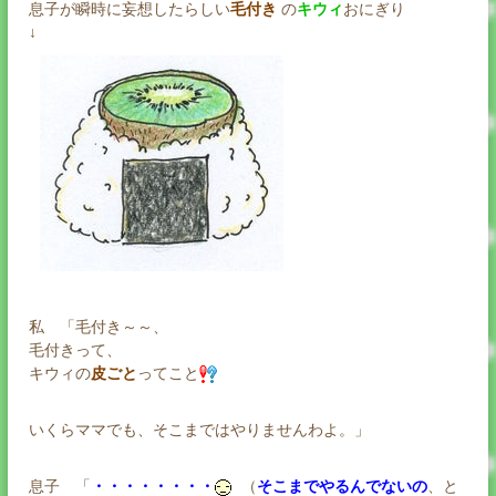
息子が瞬時に妄想したらしい
毛付き
の
キウィ
おにぎり
↓
私 「毛付き～～、
毛付きって、
キウィの
皮ごと
ってこと
いくらママでも、そこまではやりませんわよ。」
息子 「
・・・・・・・・
（
そこまでやるんでないの
、と