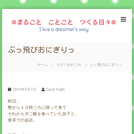
コ
ン
❁まるごと ことごと つくる日々❁
テ
I live a dreamer's way
ン
ツ
へ
ぶっ飛びおにぎりっ
ス
キ
ッ
ホーム
☆日々あれこれ
ぶっ飛びおにぎりっ
プ
2014年6月7日
Saori Fujita
昨日、
塾から１０時ごろに帰って来て
それから夕ご飯を食べていた息子と、
食卓での会話。