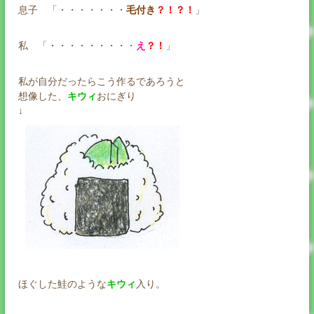
息子 「・・・・・・・
毛付き
？！？！
」
私 「・・・・・・・・・
え
？！
」
私が自分だったらこう作るであろうと
想像した、
キウィ
おにぎり
↓
ほぐした鮭のような
キウィ
入り。