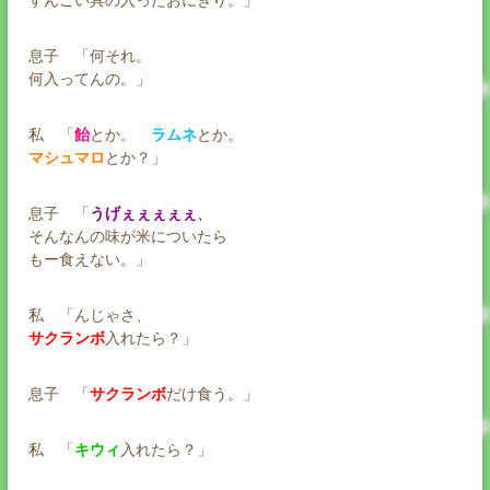
すんごい具の入ったおにぎり。」
息子 「何それ。
何入ってんの。」
私 「
飴
とか。
ラムネ
とか。
マシュマロ
とか？」
息子 「
うげぇぇぇぇぇ
、
そんなんの味が米についたら
もー食えない。」
私 「んじゃさ、
サクランボ
入れたら？」
息子 「
サクランボ
だけ食う。」
私 「
キウィ
入れたら？」