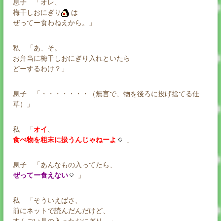
息子 「オレ、
梅干しおにぎり
は
ぜってー食わねえから。」
私 「あ、そ。
お弁当に梅干しおにぎり入れといたら
どーするわけ？」
息子 「・・・・・・・（無言で、物を後ろに投げ捨てる仕
草）」
私 「
オイ
、
食べ物を粗末に扱うんじゃねーよ
」
息子 「あんなもの入ってたら、
ぜってー食えない
」
私 「そういえばさ、
前にネットで読んだんだけど、