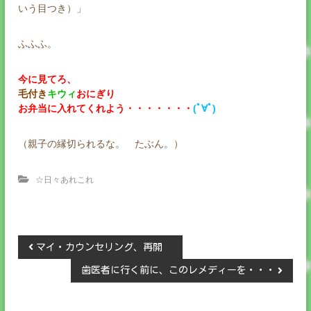
いう目つき）」
ふふふ。
今に見てろ、
毛付き
キウィ
おにぎり
お弁当に入れてくれよう・・・・・・・
(ﾟ∀ﾟ)
（親子の縁切られるな。 たぶん。）
☆日々あれこれ
投
マイ・カウンセリング、再開
歯医者に行く前に、このレメディーを・・・
稿