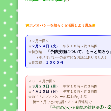
Stillpoint Homoeopathy
の
ホメオパシーを知ろう＆活用しよう講座
＜２月の回＞
☆
２月２４日（火）
午前１０時～約３時間
：
『予防接種について、もっと知ろう
☆特別編
（ホメオパシーの基本的なお話はありません
☆参加費：
２０００円
＜３・４月の回＞
☆
３月２３日（月）
午前１０時～約３時間
☆
４月２０日（月）
午前１０時～約３時間
☆前半＊ホメオパシーの基本的なお話
後半＊月ごとのお話：３・４月連続で
『子供のかかる病気の対処法
①・