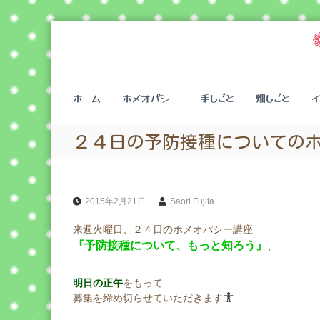
コ
ン
テ
ン
ツ
ホーム
ホメオパシー
手しごと
畑しごと
へ
ス
キ
２４日の予防接種についての
ッ
プ
2015年2月21日
Saori Fujita
来週火曜日、２４日のホメオパシー講座
『予防接種について、もっと知ろう』
、
明日の正午
をもって
募集を締め切らせていただきます