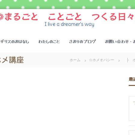
❁まるごと ことごと つくる日々
I live a dreamer's way
イギリスのおはなし
わたしのこと
さおりのブログ
お問い合わせ・
ホメ講座
ホーム
☆ホメオパシー
├ ホ
最