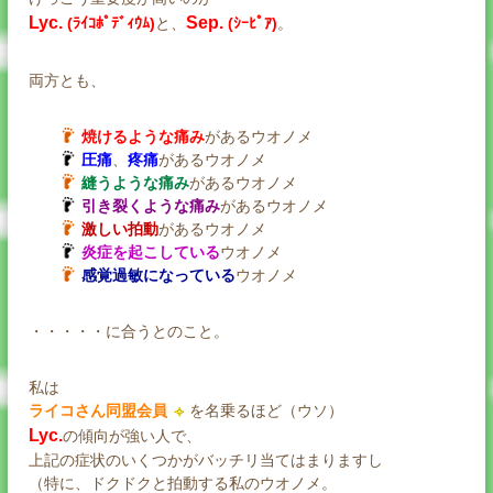
Lyc.
Sep.
(ﾗｲｺﾎﾟﾃﾞｨｳﾑ)
と、
(ｼｰﾋﾟｱ)
。
両方とも、
焼けるような痛
み
があるウオノメ
圧痛
、
疼痛
があるウオノメ
縫うような痛み
があるウオノメ
引き裂くような痛み
があるウオノメ
激しい拍動
があるウオノメ
炎症を起こしている
ウオノメ
感覚過敏になっている
ウオノメ
・・・・・に合うとのこと。
私は
ライコさん同盟会員
を名乗るほど（ウソ）
Lyc.
の傾向が強い人で、
上記の症状のいくつかがバッチリ当てはまりますし
（特に、ドクドクと拍動する私のウオノメ。