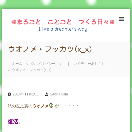
コ
ン
❁まるごと ことごと つくる日々❁
テ
I live a dreamer's way
ン
ツ
へ
ウオノメ・フッカツ(x_x)
ス
キ
ッ
ホーム
☆ホメオパシー
├ レメディーあれこれ
プ
ウオノメ・フッカツ(x_x)
2014年11月26日
Saori Fujita
私の左足裏の
ウオノメ
が・・・・・
復活。