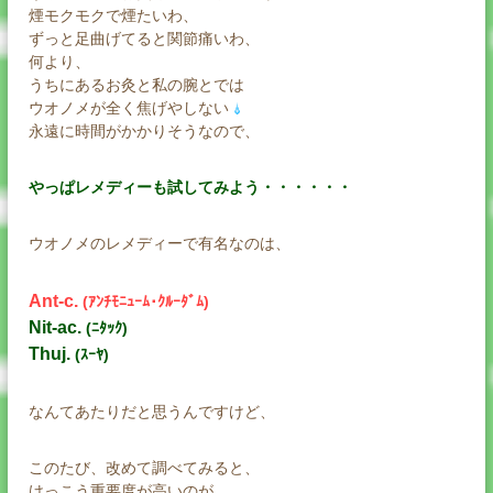
煙モクモクで煙たいわ、
ずっと足曲げてると関節痛いわ、
何より、
うちにあるお灸と私の腕とでは
ウオノメが全く焦げやしない
永遠に時間がかかりそうなので、
やっぱレメディーも試してみよう・・・・・・
ウオノメのレメディーで有名なのは、
Ant-c.
(ｱﾝﾁﾓﾆｭｰﾑ･ｸﾙｰﾀﾞﾑ)
Nit-ac.
(ﾆﾀｯｸ)
Thuj.
(ｽｰﾔ)
なんてあたりだと思うんですけど、
このたび、改めて調べてみると、
けっこう重要度が高いのが