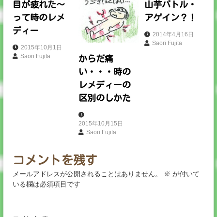
ゲ
目が疲れた～
山芋バトル・
って時のレメ
アゲイン？！
ー
ディー
2014年4月16日
Saori Fujita
シ
2015年10月1日
Saori Fujita
からだ痛
ョ
い・・・時の
レメディーの
ン
区別のしかた
2015年10月15日
Saori Fujita
コメントを残す
メールアドレスが公開されることはありません。
※
が付いて
いる欄は必須項目です