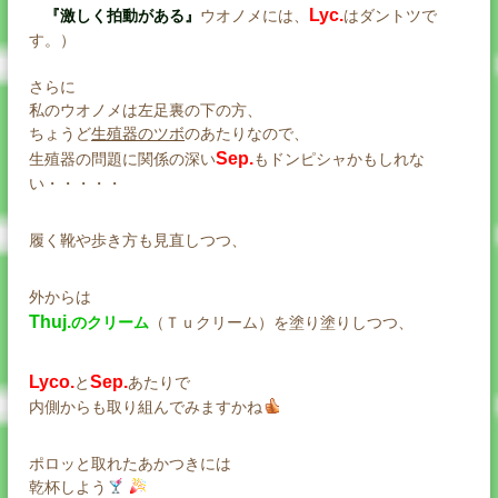
Lyc.
『激しく拍動がある』
ウオノメには、
はダントツで
す。）
さらに
私のウオノメは左足裏の下の方、
ちょうど
生殖器のツボ
のあたりなので、
Sep.
生殖器の問題に関係の深い
もドンピシャかもしれな
い・・・・・
履く靴や歩き方も見直しつつ、
外からは
Thuj.
のクリーム
（Ｔｕクリーム）を塗り塗りしつつ、
Lyco.
Sep.
と
あたりで
内側からも取り組んでみますかね
ポロッと取れたあかつきには
乾杯しよう