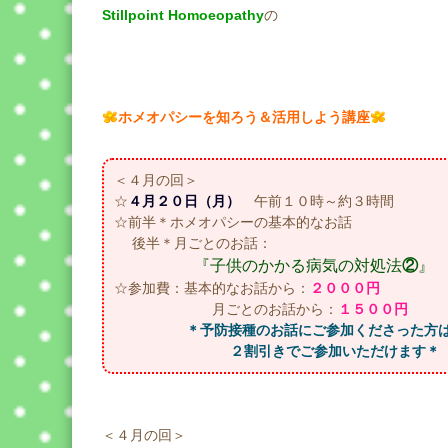
Stillpoint Homoeopathy
の
ホメオパシーを知ろう＆活用しよう講座
＜４月の回＞
☆
４月２０日（月）
午前１０時～約３時間
☆前半＊ホメオパシーの基本的なお話
後半＊月ごとのお話：
『子供のかかる病気の対処法
②
』
☆参加費：基本的なお話から：
２０００円
月ごとのお話から：
１５００円
＊予防接種のお話にご参加くださった方
２割引きでご参加いただけます＊
＜４月の回＞