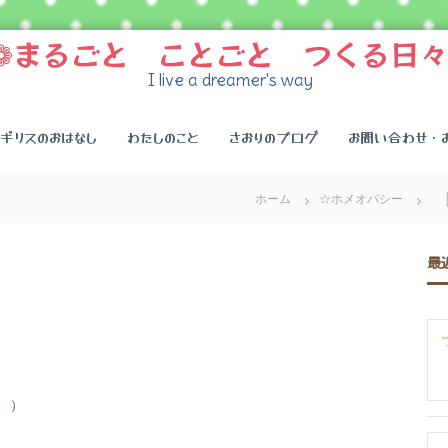
❁まるごと ことごと つくる日々
I live a dreamer's way
イギリスのおはなし
わたしのこと
さおりのブログ
お問い合わせ・
ホーム
☆ホメオパシー
├
最
）