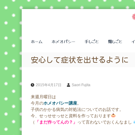
コ
ン
テ
ン
ツ
ホーム
ホメオパシー
手しごと
畑しごと
へ
ス
キ
安心して症状を出せるように
ッ
プ
2015年4月17日
Saori Fujita
来週月曜日は
今月の
ホメオパシー講座
。
子供のかかる病気の対処法についてのお話です。
今、せっせせっせと資料を作っております
（
「
まだ作ってんの？」
って言わないでおくんなまし