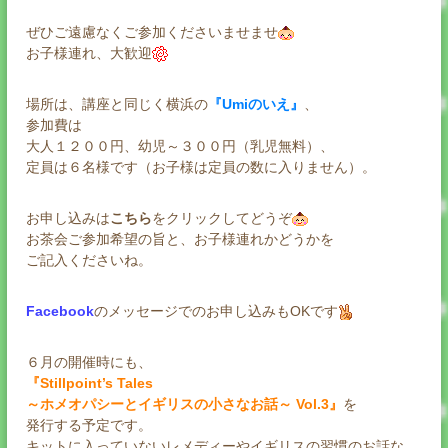
ぜひご遠慮なくご参加くださいませませ
お子様連れ、大歓迎
場所は、講座と同じく横浜の
『Umiのいえ』
、
参加費は
大人１２００円、幼児～３００円（乳児無料）、
定員は６名様です（お子様は定員の数に入りません）。
お申し込みは
こちら
をクリックしてどうぞ
お茶会ご参加希望の旨と、お子様連れかどうかを
ご記入くださいね。
Facebook
のメッセージでのお申し込みもOKです
６月の開催時にも、
『Stillpoint’s Tales
～ホメオパシーとイギリスの小さなお話～ Vol.3』
を
発行する予定です。
キットに入っていないレメディーやイギリスの習慣のお話な