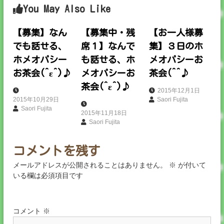
You May Also Like
ビ
ゲ
【募集】なん
【募集中・残
【お一人様募
でも話せる、
席１】なんで
集】３日のホ
ー
ホメオパシー
も話せる、ホ
メオパシーお
お茶会(^ε^)♪
メオパシーお
茶会(^^♪
シ
茶会(^ε^)♪
2015年12月1日
ョ
2015年10月29日
Saori Fujita
Saori Fujita
2015年11月18日
ン
Saori Fujita
コメントを残す
メールアドレスが公開されることはありません。
※
が付いて
いる欄は必須項目です
コメント
※