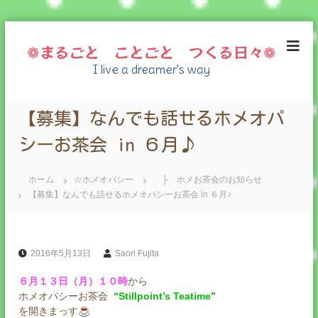
コ
ン
❁まるごと ことごと つくる日々❁
テ
I live a dreamer's way
ン
ツ
へ
【募集】なんでも話せるホメオパ
ス
キ
シーお茶会 in ６月♪
ッ
プ
ホーム
☆ホメオパシー
├ ホメお茶会のお知らせ
【募集】なんでも話せるホメオパシーお茶会 in ６月♪
2016年5月13日
Saori Fujita
６月１３日（月）１０時
から
ホメオパシーお茶会
“Stillpoint’s Teatime”
を開きまっす