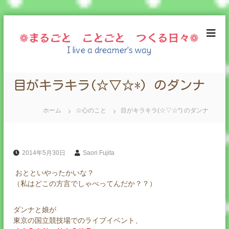
コ
ン
❁まるごと ことごと つくる日々❁
テ
I live a dreamer's way
ン
ツ
へ
目がキラキラ(☆▽☆*) のダンナ
ス
キ
ッ
ホーム
☆心のこと
目がキラキラ(☆▽☆*) のダンナ
プ
2014年5月30日
Saori Fujita
おとといやったかいな？
（私はどこの方言でしゃべってんだか？？）
ダンナと娘が
東京の国立競技場でのライブイベント、