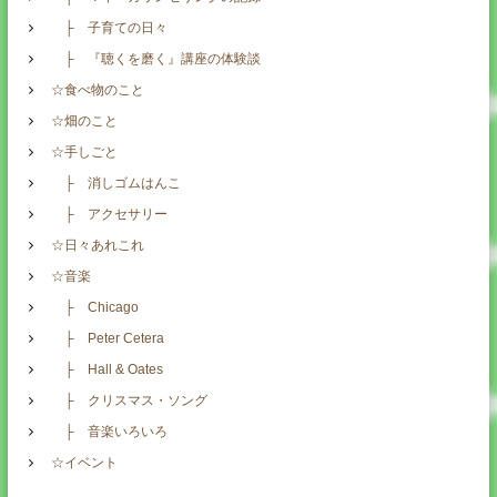
├ 子育ての日々
├ 『聴くを磨く』講座の体験談
☆食べ物のこと
☆畑のこと
☆手しごと
├ 消しゴムはんこ
├ アクセサリー
☆日々あれこれ
☆音楽
├ Chicago
├ Peter Cetera
├ Hall & Oates
├ クリスマス・ソング
├ 音楽いろいろ
☆イベント