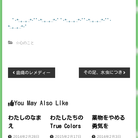
ﾟ･*:.｡..｡.:*･ﾟﾟ･*:.｡..｡.:*･ﾟ ﾟ･*:.｡..｡.:*･ﾟﾟ･*:.｡..｡.:*･ﾟﾟ･
*:.｡..｡.:*･ﾟ
☆心のこと
投
その足、水虫につき
歯痛のレメディー
稿
ナ
You May Also Like
ビ
わたしのなま
わたしたちの
薬物をやめる
え
True Colors
勇気を
ゲ
2014年2月28日
2015年2月17日
2014年2月3日