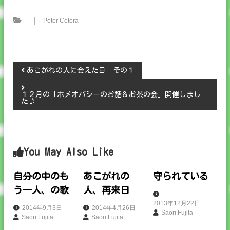
├ Peter Cetera
投
あこがれの人に会えた日 その１
稿
１２月の「ホメオパシーのお話＆お茶の会」開催しまし
た♪
ナ
ビ
You May Also Like
ゲ
自分の中のも
あこがれの
守られている
ー
う一人、の歌
人、再来日
2013年12月22日
シ
2014年9月3日
2014年4月26日
Saori Fujita
Saori Fujita
Saori Fujita