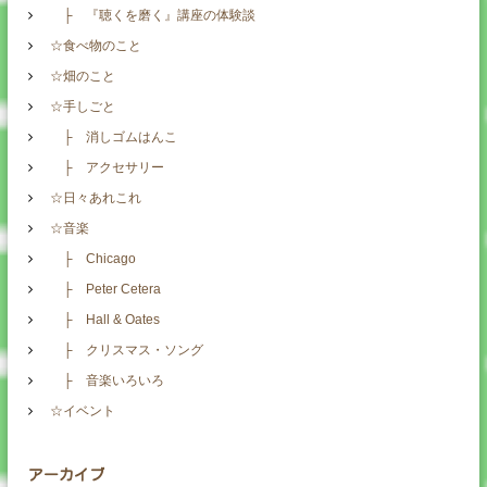
├ 『聴くを磨く』講座の体験談
☆食べ物のこと
☆畑のこと
☆手しごと
├ 消しゴムはんこ
├ アクセサリー
☆日々あれこれ
☆音楽
├ Chicago
├ Peter Cetera
├ Hall & Oates
├ クリスマス・ソング
├ 音楽いろいろ
☆イベント
アーカイブ