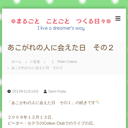
コ
ン
❁まるごと ことごと つくる日々❁
テ
I live a dreamer's way
ン
ツ
へ
あこがれの人に会えた日 その２
ス
キ
ッ
ホーム
☆音楽
├ Peter Cetera
プ
あこがれの人に会えた日 その２
2013年12月14日
Saori Fujita
「あこがれの人に会えた日 その１」の続きです
２００９年１２月１３日、
ピーター・セテラのCotton Clubでのライブの日。