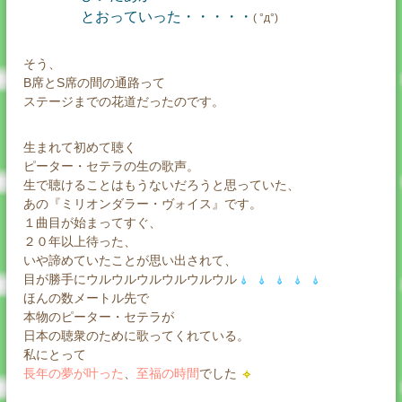
とおっていった・・・・・
( °д°)
そう、
B席とS席の間の通路って
ステージまでの花道だったのです。
生まれて初めて聴く
ピーター・セテラの生の歌声。
生で聴けることはもうないだろうと思っていた、
あの『ミリオンダラー・ヴォイス』です。
１曲目が始まってすぐ、
２０年以上待った、
いや諦めていたことが思い出されて、
目が勝手にウルウルウルウルウルウル
ほんの数メートル先で
本物のピーター・セテラが
日本の聴衆のために歌ってくれている。
私にとって
長年の夢が叶った
、
至福の時間
でした