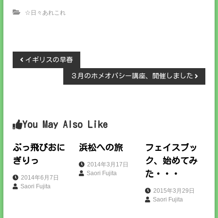
☆日々あれこれ
投
イギリスの早春
３月のホメオパシー講座、開催しました
稿
ナ
You May Also Like
ビ
ゲ
ぶっ飛びおに
浜松への旅
フェイスブッ
ぎりっ
ク、始めてみ
2014年3月17日
ー
た・・・
Saori Fujita
2014年6月7日
Saori Fujita
シ
2015年3月29日
Saori Fujita
ョ