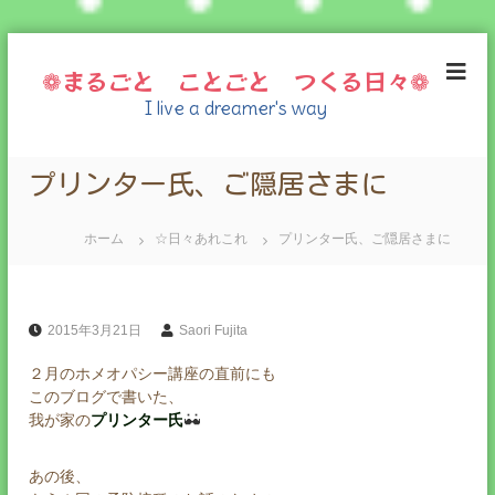
コ
ン
❁まるごと ことごと つくる日々❁
テ
I live a dreamer's way
ン
ツ
へ
プリンター氏、ご隠居さまに
ス
キ
ッ
ホーム
☆日々あれこれ
プリンター氏、ご隠居さまに
プ
2015年3月21日
Saori Fujita
２月のホメオパシー講座の直前にも
このブログで書いた、
我が家の
プリンター氏
あの後、