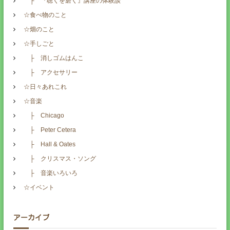
├ 『聴くを磨く』講座の体験談
☆食べ物のこと
☆畑のこと
☆手しごと
├ 消しゴムはんこ
├ アクセサリー
☆日々あれこれ
☆音楽
├ Chicago
├ Peter Cetera
├ Hall & Oates
├ クリスマス・ソング
├ 音楽いろいろ
☆イベント
アーカイブ