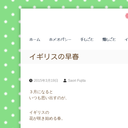
コ
ン
テ
ン
ツ
ホーム
ホメオパシー
手しごと
畑しごと
へ
ス
キ
イギリスの早春
ッ
プ
2015年3月19日
Saori Fujita
３月になると
いつも思い出すのが、
イギリスの
花が咲き始める春。