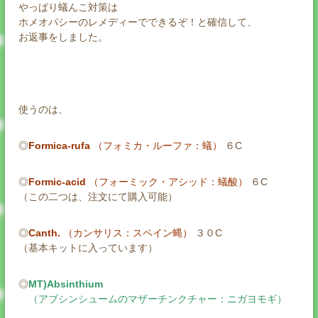
やっぱり蟻んこ対策は
ホメオパシーのレメディーでできるぞ！と確信して、
お返事をしました。
使うのは、
◎
Formica-rufa
（フォミカ・ルーファ：蟻）
６C
◎
Formic-acid
（フォーミック・アシッド：蟻酸）
６C
（この二つは、注文にて購入可能）
◎
Canth.
（カンサリス：スペイン蝿）
３０C
（基本キットに入っています）
◎
MT)Absinthium
（アブシンシュームのマザーチンクチャー：ニガヨモギ）