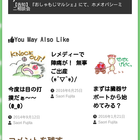
稿
【告知】『おしゃもじマルシェ』にて、ホメオパシーミ
ニ相談会
ナ
ビ
You May Also Like
ゲ
レメディーで
ー
陣痛が！ 無事
ご出産
シ
(*^▽^*)/
ョ
まずは臓器サ
今度は目の打
2016年6月25日
Saori Fujita
ポートから始
撲だぁ～～
ン
めてみる？
(@_@)
2016年1月21日
2014年9月12日
Saori Fujita
Saori Fujita