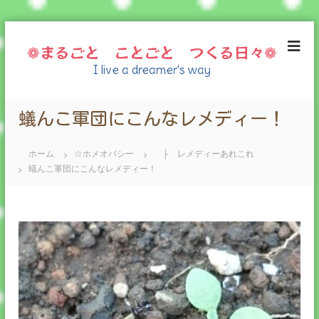
コ
ン
❁まるごと ことごと つくる日々❁
テ
I live a dreamer's way
ン
ツ
へ
蟻んこ軍団にこんなレメディー！
ス
キ
ッ
ホーム
☆ホメオパシー
├ レメディーあれこれ
プ
蟻んこ軍団にこんなレメディー！